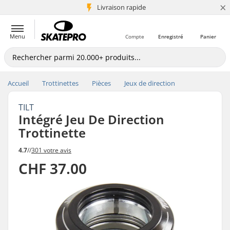
×
+5 mio de clients
Livraison rapide
Menu
Compte
Enregistré
Panier
Accueil
Trottinettes
Pièces
Jeux de direction
TILT
Intégré Jeu De Direction
Trottinette
4.7
//
301 votre avis
CHF 37.00