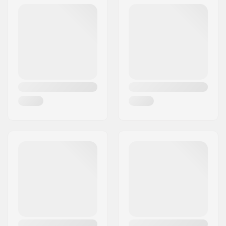
Type de roulement:
Fermé
Poids:
63g
Crown race:
Inclus
C-ring:
Aluminium