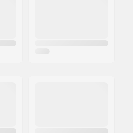
608
24mm
8mm