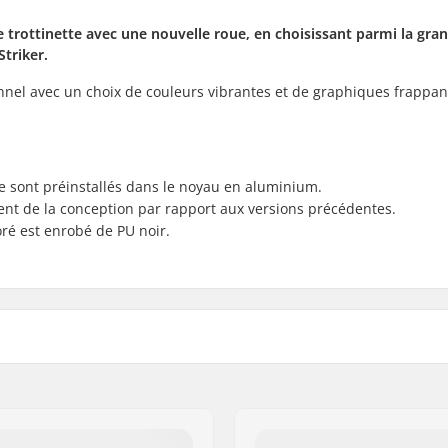
re trottinette avec une nouvelle roue, en choisissant parmi la gra
Striker.
onnel avec un choix de couleurs vibrantes et de graphiques frappant
e sont préinstallés dans le noyau en aluminium.
ment de la conception par rapport aux versions précédentes.
loré est enrobé de PU noir.
Matière du noyau:
Profil des roues:
Précision des roulements: