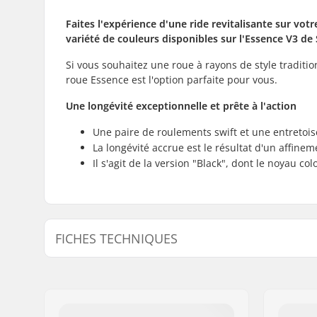
Faites l'expérience d'une ride revitalisante sur vot
variété de couleurs disponibles sur l'Essence V3 de 
Si vous souhaitez une roue à rayons de style traditi
roue Essence est l'option parfaite pour vous.
Une longévité exceptionnelle et prête à l'action
Une paire de roulements swift et une entretois
La longévité accrue est le résultat d'un affine
Il s'agit de la version "Black", dont le noyau co
FICHES TECHNIQUES
Diamètre des roues:
110mm
Matériau de la Roue :
PU
Roulements:
Inclus