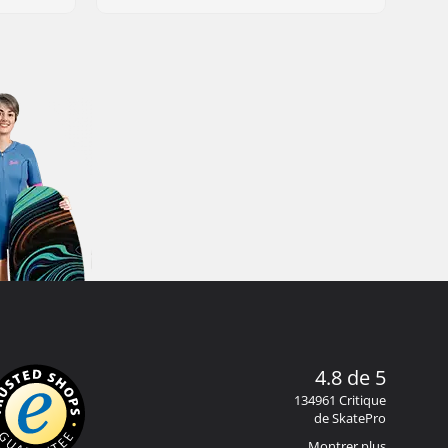
4.8 de 5
134961 Critique
de SkatePro
Montrer plus