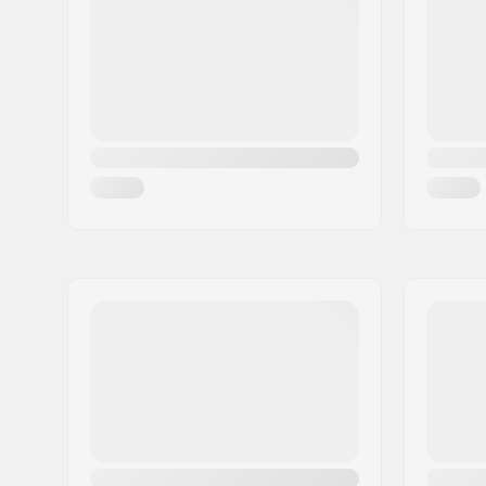
Dureté des roues:
88A
Design du noyau:
À rayons
Poids:
242g
Roue(s) par pack:
1