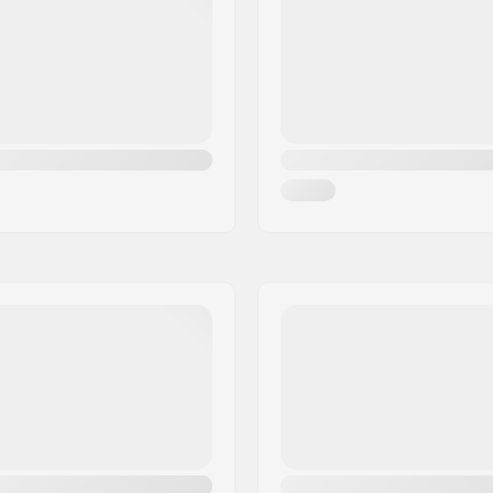
Taille du roulement:
Largeur noyau de roue:
Diamètre de l'essieu: