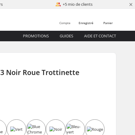
×
rs
+5 mio de clients
Compte
Enregistré
Panier
PROMOTIONS
GUIDES
AIDE ET CONTACT
3 Noir Roue Trottinette
0