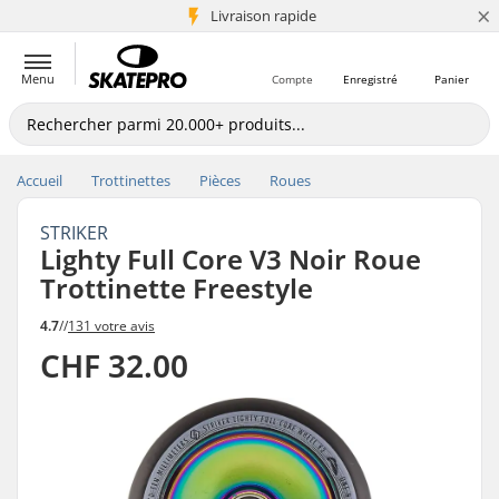
×
+5 mio de clients
Livraison rapide
Menu
Compte
Enregistré
Panier
Accueil
Trottinettes
Pièces
Roues
STRIKER
Lighty Full Core V3 Noir Roue
Trottinette Freestyle
4.7
//
131 votre avis
CHF 32.00