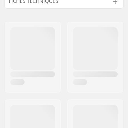
FICHES TECHNIQUES
Diamètre des roues:
110mm
Roulements:
Inclus
Dureté des roues:
88A
Design du noyau:
Creux
Poids:
228g
Roue(s) par pack:
1
Matière du noyau:
Aluminium 6061
Profil des roues:
Rond
Précision des
ABEC-9
roulements:
Taille du roulement:
608
Largeur noyau de
24mm
roue:
Diamètre de l'essieu:
8mm