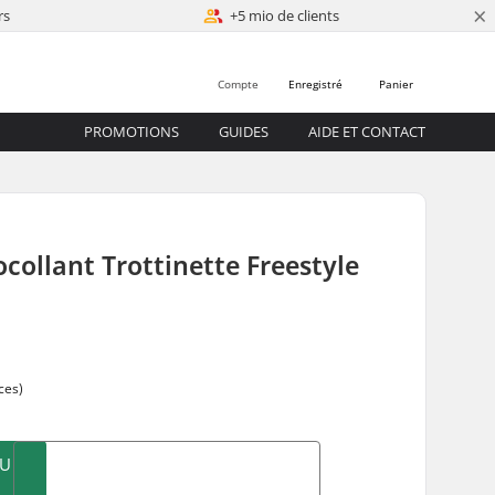
×
rs
+5 mio de clients
Compte
Enregistré
Panier
PROMOTIONS
GUIDES
AIDE ET CONTACT
collant Trottinette Freestyle
ces)
AU