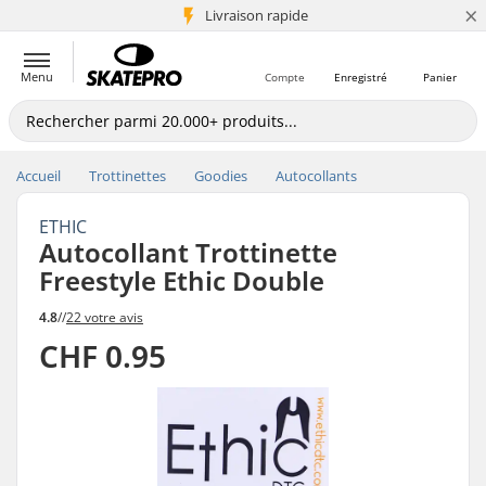
×
+5 mio de clients
Livraison rapide
Menu
Compte
Enregistré
Panier
Accueil
Trottinettes
Goodies
Autocollants
ETHIC
Autocollant Trottinette
Freestyle Ethic Double
4.8
//
22 votre avis
CHF 0.95