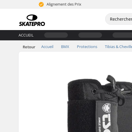
Alignement des Prix
ACCUEIL
Accueil
BMX
Protections
Tibias & Chevill
Retour