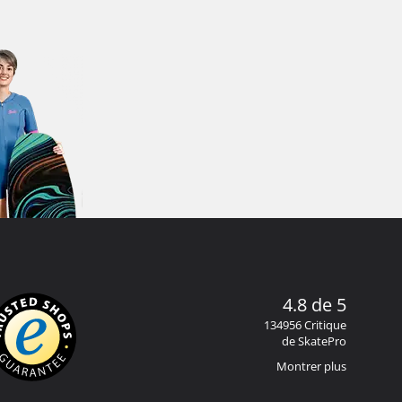
4.8 de 5
134956 Critique
de SkatePro
Montrer plus