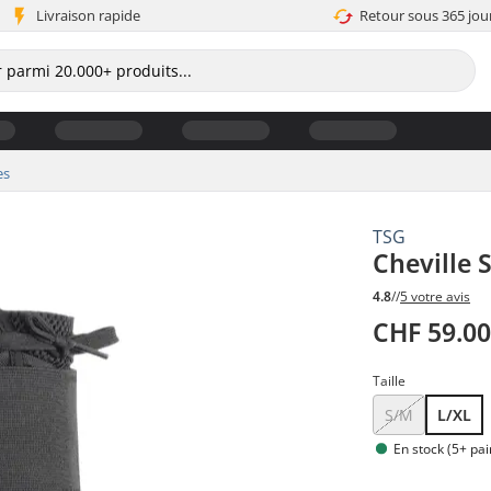
Livraison rapide
Retour sous 365 jou
es
TSG
Cheville 
4.8
//
5 votre avis
CHF 59.0
Taille
S/M
L/XL
En stock (5+ pai