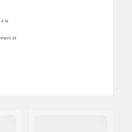
 à la
tement et