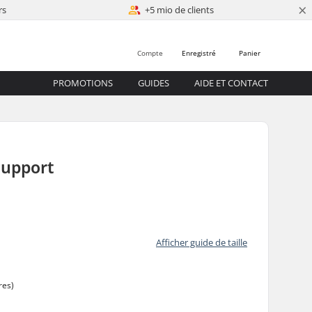
×
rs
+5 mio de clients
Compte
Enregistré
Panier
PROMOTIONS
GUIDES
AIDE ET CONTACT
Support
0
Afficher guide de taille
res)