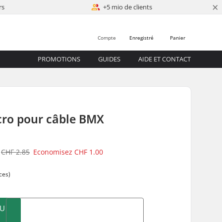
×
rs
+5 mio de clients
Compte
Enregistré
Panier
PROMOTIONS
GUIDES
AIDE ET CONTACT
cro pour câble BMX
CHF 2.85
Economisez
CHF 1.00
ces)
AU