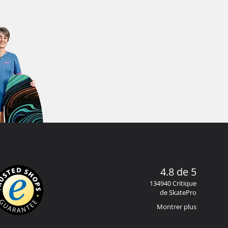
4.8 de 5
134940 Critique
de SkatePro
Montrer plus