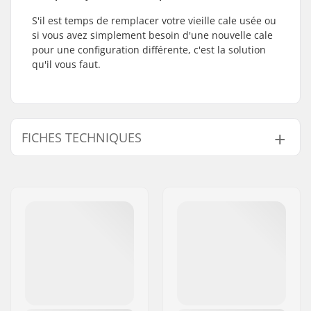
S'il est temps de remplacer votre vieille cale usée ou
si vous avez simplement besoin d'une nouvelle cale
pour une configuration différente, c'est la solution
qu'il vous faut.
FICHES TECHNIQUES
Type de compression:
HIC
Diamètre interne de
32mm
la barre:
Etoile:
Non inclus
Vis:
Not included
Shim length:
75mm, 65mm