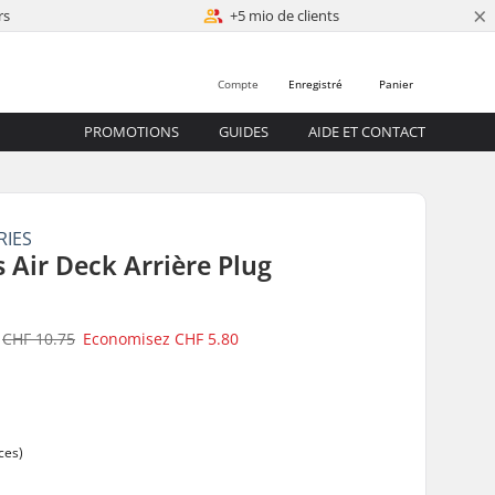
×
rs
+5 mio de clients
Compte
Enregistré
Panier
PROMOTIONS
GUIDES
AIDE ET CONTACT
RIES
s Air Deck Arrière Plug
CHF 10.75
Economisez
CHF 5.80
ces)