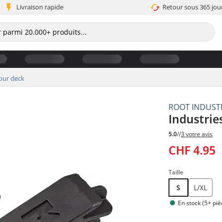
Livraison rapide
Retour sous 365 jou
our deck
ROOT INDUST
Industrie
5.0
//
3 votre avis
CHF 4.95
Taille
S
L/XL
En stock (5+ piè