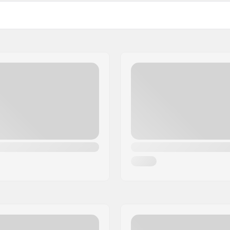
Switchblade 4.7"
 deck
Switchblade 5"