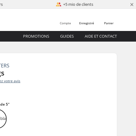
×
rs
+5 mio de clients
Compte
Enregistré
Panier
PROMOTIONS
GUIDES
AIDE ET CONTACT
TERS
gs
z votre avis
de 5"