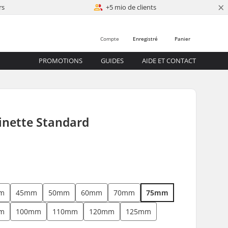
×
rs
+5 mio de clients
Compte
Enregistré
Panier
PROMOTIONS
GUIDES
AIDE ET CONTACT
inette Standard
m
45mm
50mm
60mm
70mm
75mm
m
100mm
110mm
120mm
125mm