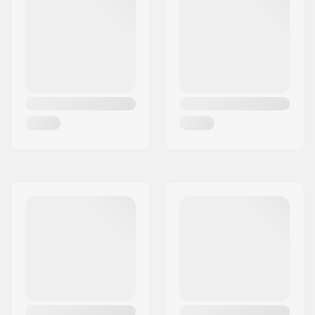
Matériel Chausson:
Mesh, Mousse
Cuff:
Stable, Haut support
latéral
Epaisseur des roues:
32mm
Frein:
Oui
Précision des
ABEC-5
roulements:
Recommandé pour:
Patinage extérieur