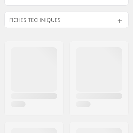
FICHES TECHNIQUES
Taille ajustable:
Oui
Diamètre de la roue:
54mm
Type de botte:
Mou, Taille ajustable
Niveau:
Débutant
Matériel Platine:
Plastique
Caractéristiques du
Built-in
chausson:
Fermeture:
Laçage, Boucle micro-
ajustement,
Powerstrap
Diamètre de roue
56mm
maximale:
Matériel de la Botte:
Plastique, PVC