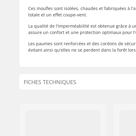
Ces moufles sont isolées, chaudes et fabriquées à l
totale et un effet coupe-vent.
La qualité de l'imperméabilité est obtenue grâce à un
assure un confort et une protection optimaux pour l'
Les paumes sont renforcées et des cordons de sécuri
évitant ainsi qu'elles ne se perdent dans la forêt lor
FICHES TECHNIQUES
Forme :
Moufle
Spécifications Supplémentaires :
Security s
Fermeture/Cuff:
Fermeture 
poignet