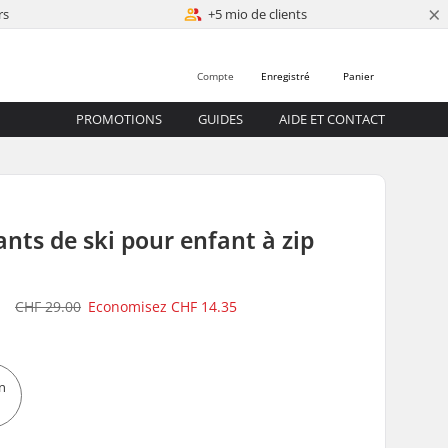
×
rs
+5 mio de clients
Compte
Enregistré
Panier
PROMOTIONS
GUIDES
AIDE ET CONTACT
ants de ski pour enfant à zip
5
CHF 29.00
Economisez
CHF 14.35