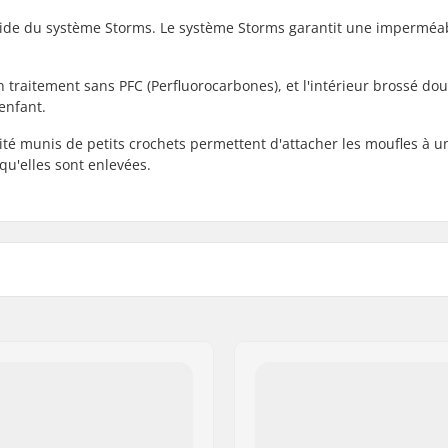
'aide du système Storms. Le système Storms garantit une imperméab
 traitement sans PFC (Perfluorocarbones), et l'intérieur brossé do
enfant.
té munis de petits crochets permettent d'attacher les moufles à u
squ'elles sont enlevées.
Activité:
trings
Imperméable:
sur le côté, Velcro au
Ecologique:
Sexe: