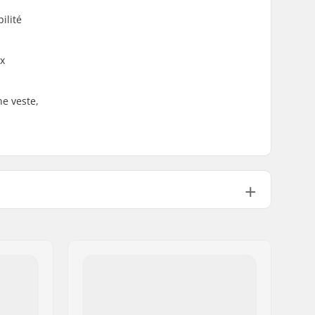
ilité
ux
ne veste,
Skis Alpins, Snowboard, Day to Day
5000mm
DWR - Sans PFC
Enfants