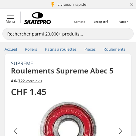
×
+5 mio de clients
Livraison rapide
Menu
Compte
Enregistré
Panier
Accueil
Rollers
Patins à roulettes
Pièces
Roulements
SUPREME
Roulements Supreme Abec 5
4.6
//
122 votre avis
CHF 1.45