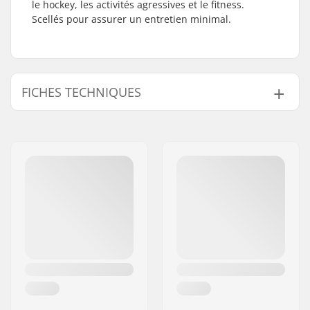
le hockey, les activités agressives et le fitness.
Scellés pour assurer un entretien minimal.
FICHES TECHNIQUES
Précision des
ABEC-5
roulements:
Type de roulement:
Fermé
Lubrifiant:
Huile
Entretoises:
Non inclus
Pièces par pack:
1