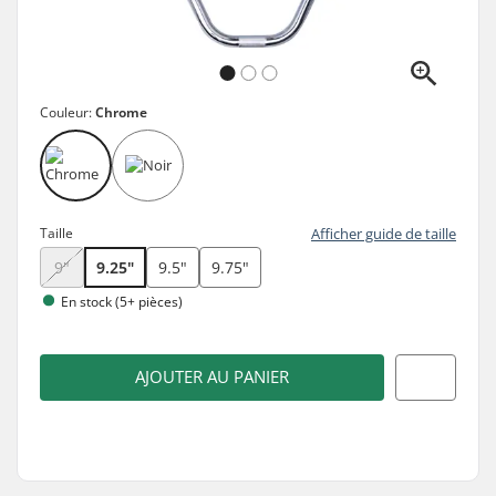
Couleur:
Chrome
Taille
Afficher guide de taille
9"
9.25"
9.5"
9.75"
En stock (5+ pièces)
AJOUTER AU PANIER