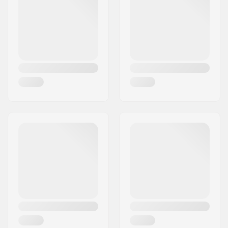
Design du guidon:
Two-piece
Matière du guidon:
Acier Chromoly 4130
Upsweep:
1°
Backsweep:
12°
Embouts compatibles
Acier
avec: