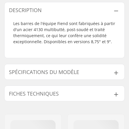
DESCRIPTION
Les barres de l'équipe Fiend sont fabriquées à partir
d'un acier 4130 multibutté, post-soudé et traité
thermiquement, ce qui leur confère une solidité
exceptionnelle. Disponibles en versions 8,75" et 9".
SPÉCIFICATIONS DU MODÈLE
Modèle
Hauteur du guidon
FICHES TECHNIQUES
9.25"
9.25" (23.5cm)
9.5"
9.5" (24.1cm)
Tube :
Butted
9.75"
9.75" (24.8cm)
Epaisseur du guidon:
28.5" (72.4cm)
Diamètre potence:
22.2mm