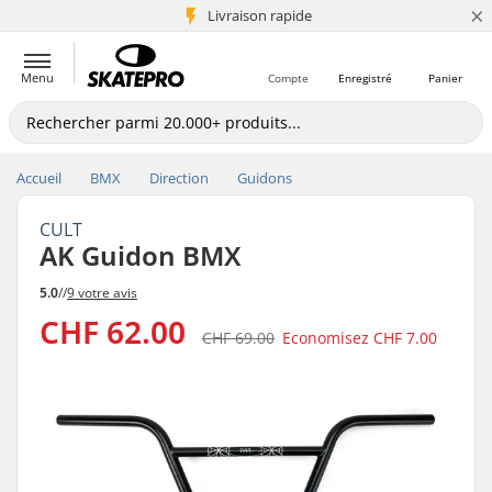
×
+5 mio de clients
Livraison rapide
Menu
Compte
Enregistré
Panier
Accueil
BMX
Direction
Guidons
CULT
AK Guidon BMX
5.0
//
9 votre avis
CHF 62.00
CHF 69.00
Economisez
CHF 7.00