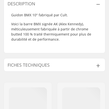
DESCRIPTION
Guidon BMX 10" fabriqué par Cult.
Voici la barre BMX signée AK (Alex Kennedy),
méticuleusement fabriquée à partir de chrome
butted 100 % traité thermiquement pour plus de
durabilité et de performance.
FICHES TECHNIQUES
Tube :
Butted
Hauteur du guidon:
10" (25.4cm)
Epaisseur du guidon:
30" (76.2cm)
Diamètre potence:
22.2mm
Design du guidon:
Two-piece