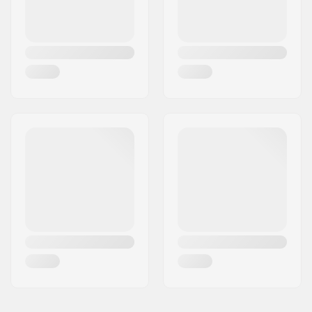
Matière du guidon:
Acier Chromoly 4130
Poids:
898g
Upsweep:
2°
Backsweep:
12°
Embouts compatibles
Acier
avec: