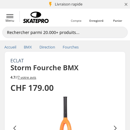
×
+5 mio de clients
Livraison rapide
Menu
Compte
Enregistré
Panier
Accueil
BMX
Direction
Fourches
ECLAT
Storm Fourche BMX
4.7
//
7 votre avis
CHF 179.00