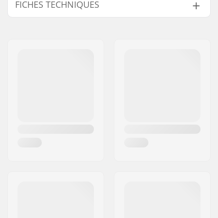
FICHES TECHNIQUES
Déport:
20mm
Diamètre de la roue:
20"
Matériau:
Acier Chromoly
Jeu de direction:
Intégré 1 1/8"
Diamètre d'axe:
10mm
Longueur du tube de
170mm
direction:
Filetage de la
M24
Fourche:
Poids:
1015g