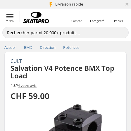
×
+5 mio de clients
Livraison rapide
Menu
Compte
Enregistré
Panier
Accueil
BMX
Direction
Potences
CULT
Salvation V4 Potence BMX Top
Load
4.8
//
4 votre avis
CHF 59.00