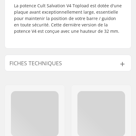
La potence Cult Salvation V4 Topload est dotée d'une
plaque avant exceptionnellement large, essentielle
pour maintenir la position de votre barre / guidon
en toute sécurité. Cette dernière version de la
potence V4 est conçue avec une hauteur de 32 mm.
FICHES TECHNIQUES
Type de
46mm, Top load
potence/Longueur:
Rise potence:
32mm
Diamètre potence:
22.2mm
Poids:
320g
Dimension pivot de
1 1/8"
fourche: