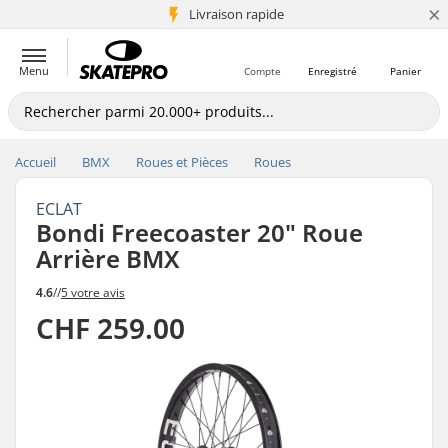
×
+5 mio de clients
Livraison rapide
Menu
Compte
Enregistré
Panier
Accueil
BMX
Roues et Pièces
Roues
ECLAT
Bondi Freecoaster 20" Roue
Arrière BMX
4.6
//
5 votre avis
CHF 259.00