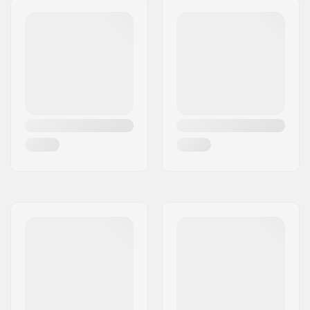
Hub Guard:
2 côtés
Poids:
1525g