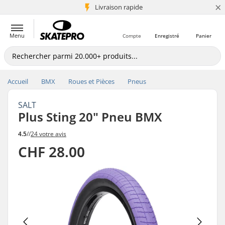
×
+5 mio de clients
Livraison rapide
Menu
Compte
Enregistré
Panier
Accueil
BMX
Roues et Pièces
Pneus
SALT
Plus Sting 20" Pneu BMX
4.5
//
24 votre avis
CHF 28.00