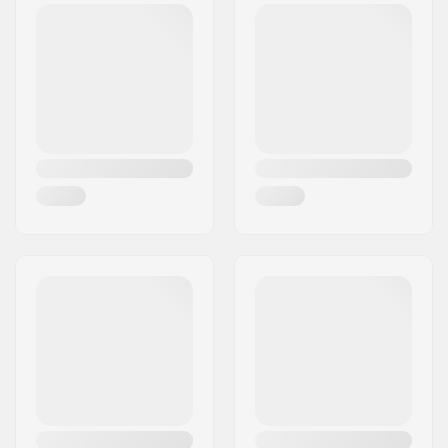
Low-Profile
Matériau du Pneu :
Composé en
Caoutchouc
Diamètre de la roue:
20"
Epaisseur de pneu:
2.4"
Pliable:
Rigide
Type de pression:
65psi
Poids:
690g
Pièces par pack:
1
Pneus Tubeless
No
Ready: