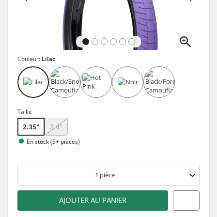
Couleur:
Lilac
Taille
2.35"
2.4"
En stock (5+ pièces)
1
pièce
AJOUTER AU PANIER