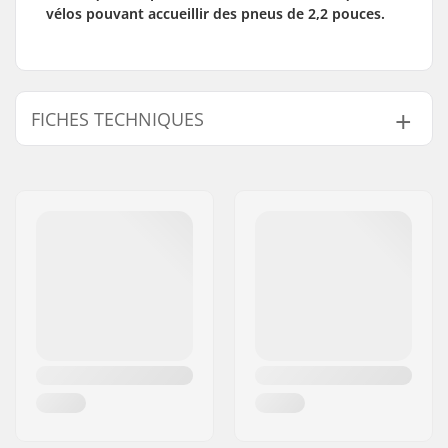
vélos pouvant accueillir des pneus de 2,2 pouces.
FICHES TECHNIQUES
Discipline BMX:
Freestyle BMX
Sculpture du Pneu :
Vans Waffle tread
Matériau du Pneu :
Composé en
Caoutchouc
Diamètre de la roue:
12"
Epaisseur de pneu:
2.125"
Pliable:
Rigide
Type de pression:
65psi
Poids:
373g
Pièces par pack:
1
Pneus Tubeless
No