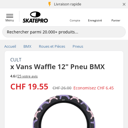
×
+5 mio de clients
Livraison rapide
Menu
Compte
Enregistré
Panier
Accueil
BMX
Roues et Pièces
Pneus
CULT
x Vans Waffle 12" Pneu BMX
4.6
//
25 votre avis
CHF 19.55
CHF 26.00
Economisez
CHF 6.45