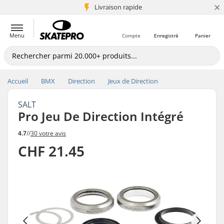
×
+5 mio de clients
Livraison rapide
Menu
Compte
Enregistré
Panier
Accueil
BMX
Direction
Jeux de Direction
SALT
Pro Jeu De Direction Intégré
4.7
//
30 votre avis
CHF 21.45