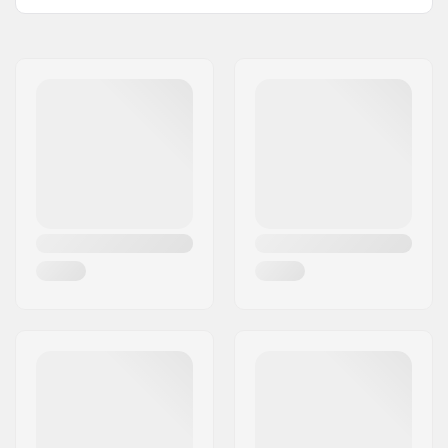
Jeu de direction:
Intégré 1 1/8"
Dimension pivot de
1 1/8"
fourche:
Compatible avec:
Fourche non filetée
Type de roulement:
Scellé
Poids:
115g
Crown race:
Inclus
C-ring:
Aluminium
Etoile:
Non inclus