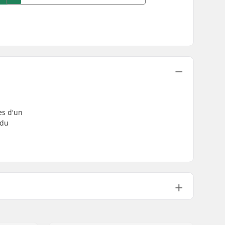
es d'un
 du
Inclus
Mou