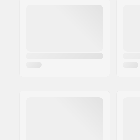
Flange:
Sans
Matériel:
Caoutcho