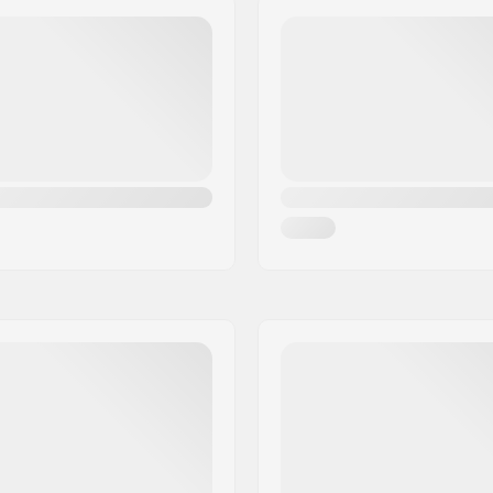
Poids:
uc