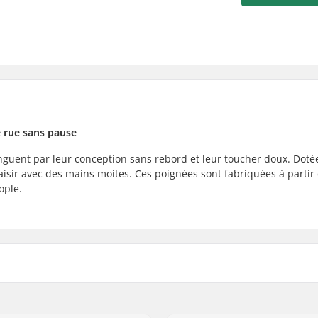
e rue sans pause
guent par leur conception sans rebord et leur toucher doux. Doté
 saisir avec des mains moites. Ces poignées sont fabriquées à partir
ople.
, Acier
Embout de guidon:
Dureté: