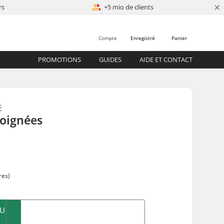
×
rs
+5 mio de clients
Compte
Enregistré
Panier
PROMOTIONS
GUIDES
AIDE ET CONTACT
E
oignées
res)
AU