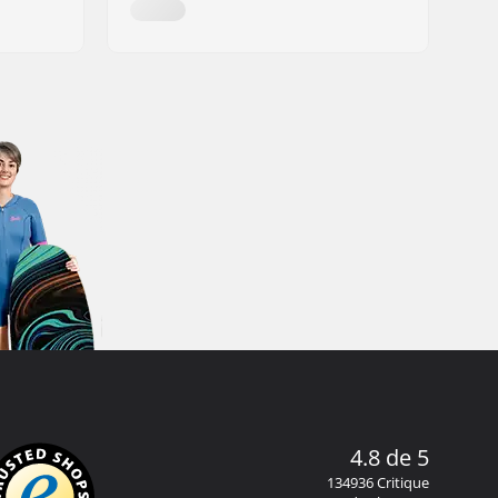
4.8 de 5
134936 Critique