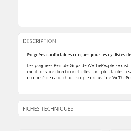
DESCRIPTION
Poignées confortables conçues pour les cyclistes d
Les poignées Remote Grips de WeThePeople se distin
motif nervuré directionnel, elles sont plus faciles à
composé de caoutchouc souple exclusif de WeThePe
FICHES TECHNIQUES
Embouts compatibles avec:
Aluminium
Longueur:
16.0cm