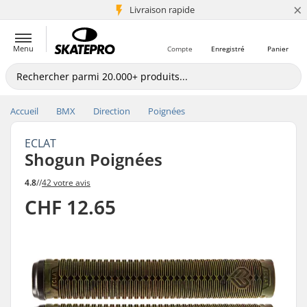
×
+5 mio de clients
Livraison rapide
Menu
Compte
Enregistré
Panier
Accueil
BMX
Direction
Poignées
ECLAT
Shogun Poignées
4.8
//
42 votre avis
CHF 12.65