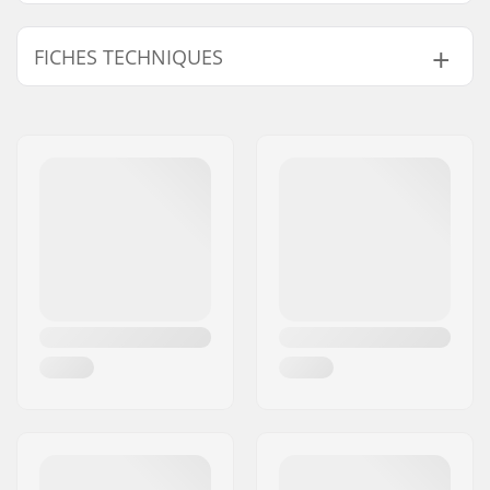
FICHES TECHNIQUES
Embouts compatibles
Aluminium, Acier
avec:
Longueur:
16.6cm
Flange:
Sans
Matériel:
Caoutchouc
Embout de guidon:
Inclus
Dureté:
Mou
Lock-on:
Oui
Poids:
111g