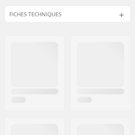
FICHES TECHNIQUES
Nombre de
25T
pignons/dents:
Montage des
19mm, 22mm, 24mm,
pignons:
Vis
Poids:
272g
Protège couronne:
Non