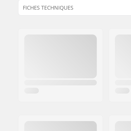
FICHES TECHNIQUES
Diamètre de l'axe de la pédale:
9/16"
Matériau des Pédales:
Nylon