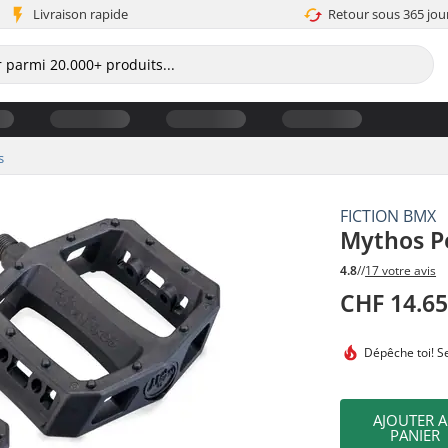
Livraison rapide
Retour sous 365 jou
s
FICTION BMX
Mythos P
4.8
//
17 votre avis
CHF 14.6
Dépêche toi!
Se
AJOUTER 
PANIER