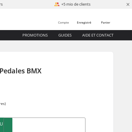
×
rs
+5 mio de clients
Compte
Enregistré
Panier
PROMOTIONS
GUIDES
AIDE ET CONTACT
 Pedales BMX
0
res)
AU