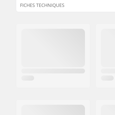
FICHES TECHNIQUES
Diamètre de l'axe de la pédale:
1/2"
Matériau des Pédales:
Alliage d