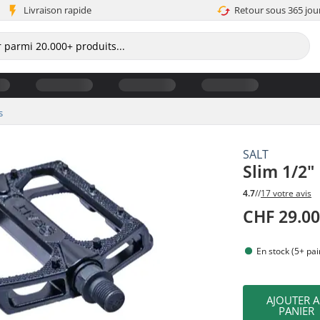
Livraison rapide
Retour sous 365 jou
s
SALT
Slim 1/2"
4.7
//
17 votre avis
CHF 29.0
En stock (5+ pai
AJOUTER 
PANIER