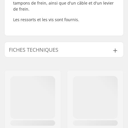
tampons de frein, ainsi que d'un câble et d'un levier
de frein.
Les ressorts et les vis sont fournis.
FICHES TECHNIQUES
Longueur du câble:
130cm
BMX frein:
Rear
Gyro compatible:
Non
Poids:
394g