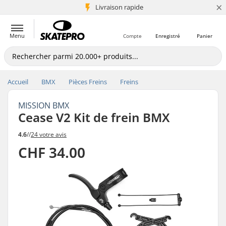
×
+5 mio de clients
Livraison rapide
Menu
Compte
Enregistré
Panier
Accueil
BMX
Pièces Freins
Freins
MISSION BMX
Cease V2 Kit de frein BMX
4.6
//
24 votre avis
CHF 34.00