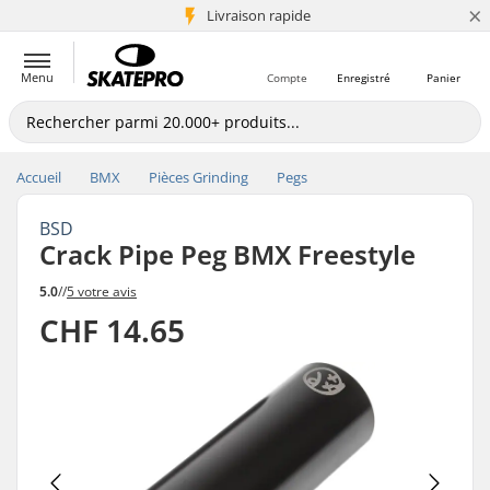
×
+5 mio de clients
Livraison rapide
Menu
Compte
Enregistré
Panier
Accueil
BMX
Pièces Grinding
Pegs
BSD
Crack Pipe Peg BMX Freestyle
5.0
//
5 votre avis
CHF 14.65