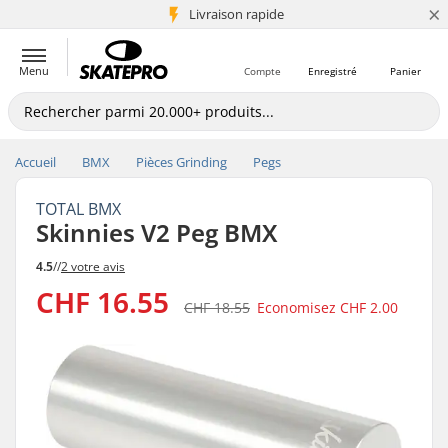
×
+5 mio de clients
Livraison rapide
Menu
Compte
Enregistré
Panier
Accueil
BMX
Pièces Grinding
Pegs
TOTAL BMX
Skinnies V2 Peg BMX
4.5
//
2 votre avis
CHF 16.55
CHF 18.55
Economisez
CHF 2.00