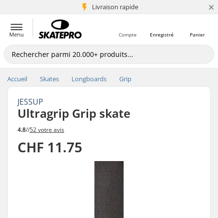
×
+5 mio de clients
Livraison rapide
Menu
Compte
Enregistré
Panier
Accueil
Skates
Longboards
Grip
JESSUP
Ultragrip Grip skate
4.8
//
52 votre avis
CHF 11.75