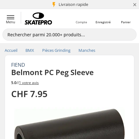
×
+5 mio de clients
Livraison rapide
Menu
Compte
Enregistré
Panier
Accueil
BMX
Pièces Grinding
Manches
FIEND
Belmont PC Peg Sleeve
5.0
//
1 votre avis
CHF 7.95