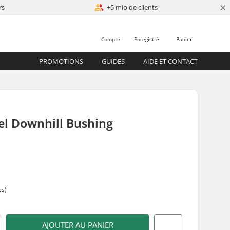
×
rs
+5 mio de clients
Compte
Enregistré
Panier
PROMOTIONS
GUIDES
AIDE ET CONTACT
el Downhill Bushing
5
es)
AJOUTER AU PANIER