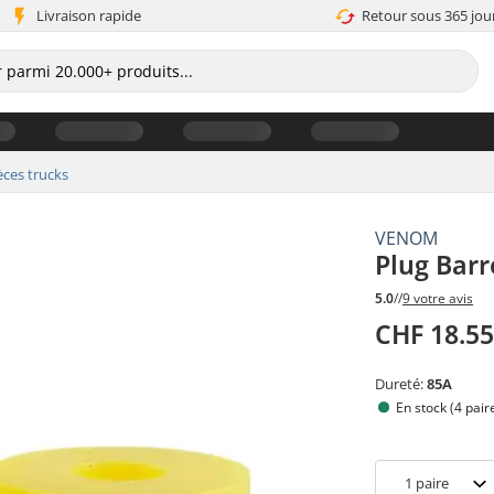
Livraison rapide
Retour sous 365 jou
èces trucks
VENOM
Plug Barr
5.0
//
9 votre avis
CHF 18.5
Dureté:
85A
En stock (4 pair
1
paire