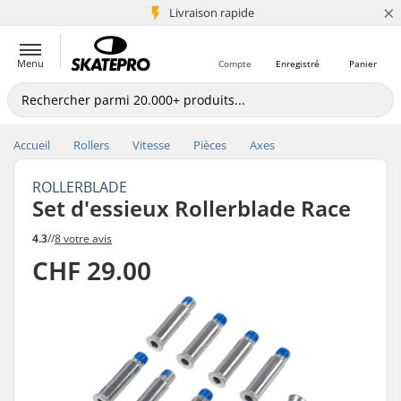
×
+5 mio de clients
Livraison rapide
Menu
Compte
Enregistré
Panier
Accueil
Rollers
Vitesse
Pièces
Axes
ROLLERBLADE
Set d'essieux Rollerblade Race
4.3
//
8 votre avis
CHF 29.00