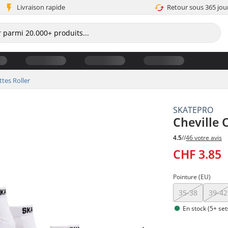
Livraison rapide
Retour sous 365 jou
tes Roller
SKATEPRO
Cheville 
4.5
//
46 votre avis
CHF 3.85
Pointure (EU)
35-38
39-42
En stock (5+ set