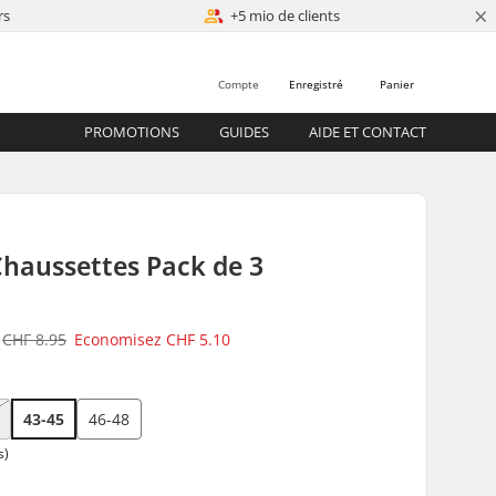
×
rs
+5 mio de clients
Compte
Enregistré
Panier
PROMOTIONS
GUIDES
AIDE ET CONTACT
Chaussettes Pack de 3
CHF 8.95
Economisez
CHF 5.10
43-45
46-48
s)