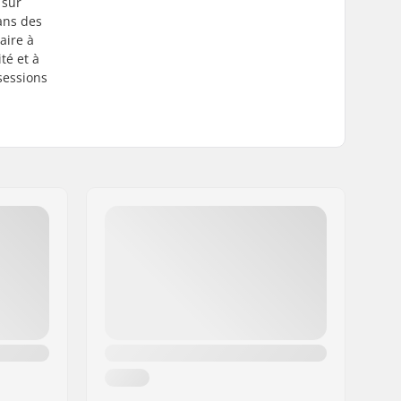
 sur
ans des
aire à
té et à
sessions