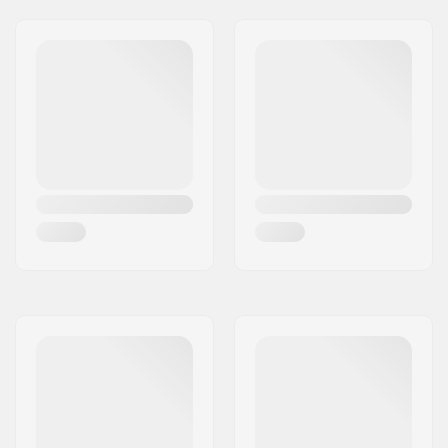
Snowboard et
Raquettes
,
Sangle de
Poitrine avec Sifflet
de Survie
,
Emplacement pour
Piolet
, Accès au
Compartiment
Principal: Avant,
Porte-Clé, Fixation
pour Piolet/Bâton, Hip
belt pocket, Designed
for short backs