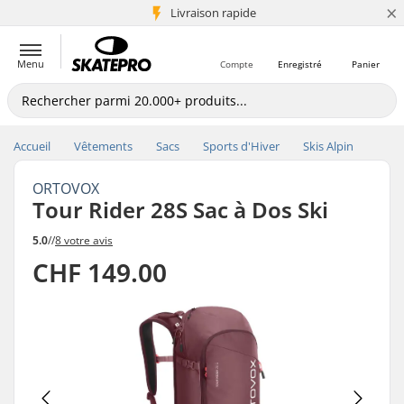
×
+5 mio de clients
Livraison rapide
Menu
Compte
Enregistré
Panier
Accueil
Vêtements
Sacs
Sports d'Hiver
Skis Alpin
ORTOVOX
Tour Rider 28S Sac à Dos Ski
5.0
//
8 votre avis
CHF 149.00