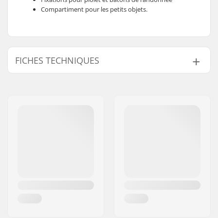
Compartiment pour les petits objets.
FICHES TECHNIQUES
Type :
Sac à dos
Utilisation :
Sports d'hiver
Volume :
28 l
Caractéristiques du
Fixation diagonale
Sac À Dos :
des skis
,
Filet pour
Casque Intégré
,
Une
shape adapté pour le
ski
, Compatible avec
Système
d'Hydratation,
Emplacement