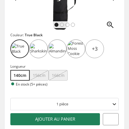
Couleur:
True Black
+3
Longueur
140cm
156cm
166cm
En stock (5+ pièces)
1
pièce
AJOUTER AU PANIER