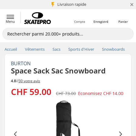
×
+5 mio de clients
Livraison rapide
Menu
Compte
Enregistré
Panier
Accueil
Vêtements
Sacs
Sports d'Hiver
Snowboards
BURTON
Space Sack Sac Snowboard
4.8
//
30 votre avis
CHF 59.00
CHF 73.00
Economisez
CHF 14.00