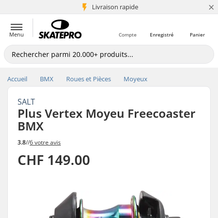
×
+5 mio de clients
Livraison rapide
Menu
Compte
Enregistré
Panier
Accueil
BMX
Roues et Pièces
Moyeux
SALT
Plus Vertex Moyeu Freecoaster
BMX
3.8
//
6 votre avis
CHF 149.00