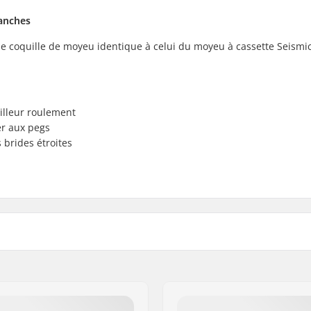
anches
e coquille de moyeu identique à celui du moyeu à cassette Seismic
lleur roulement
r aux pegs
 brides étroites
s scellés
Type d'axe de BMX:
Hub Guard:
Poids: