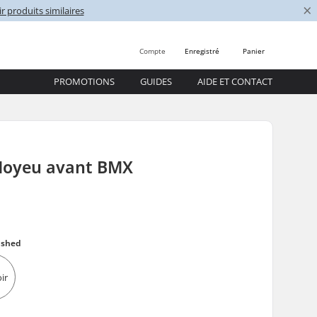
×
r produits similaires
Compte
Enregistré
Panier
PROMOTIONS
GUIDES
AIDE ET CONTACT
Moyeu avant BMX
0
lished