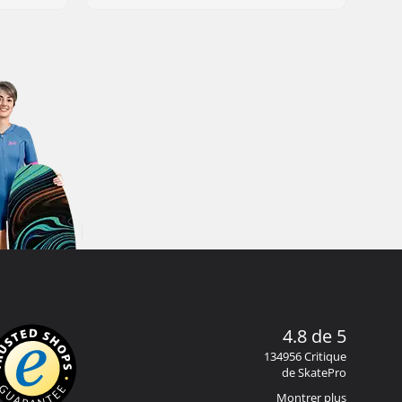
4.8 de 5
134956 Critique
de SkatePro
Montrer plus