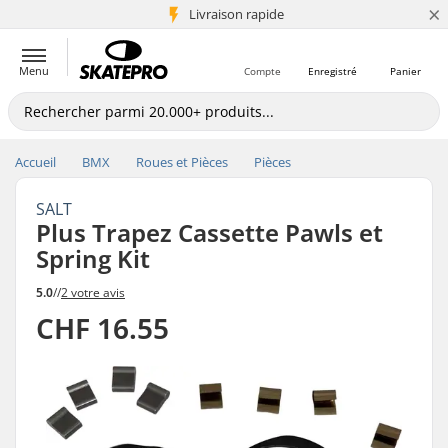
×
+5 mio de clients
Livraison rapide
Menu
Compte
Enregistré
Panier
Accueil
BMX
Roues et Pièces
Pièces
SALT
Plus Trapez Cassette Pawls et
Spring Kit
5.0
//
2 votre avis
CHF 16.55