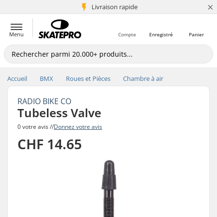
×
+5 mio de clients
Livraison rapide
Menu
Compte
Enregistré
Panier
Accueil
BMX
Roues et Pièces
Chambre à air
RADIO BIKE CO
Tubeless Valve
0 votre avis //
Donnez votre avis
CHF 14.65