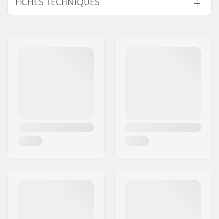
FICHES TECHNIQUES
Discipline BMX:
Freestyle BMX, Race
BMX
Type de valve :
Presta
Pneus Tubeless
Yes
Ready: