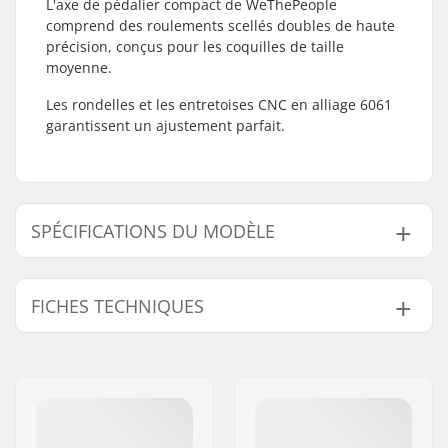
L'axe de pédalier compact de WeThePeople
comprend des roulements scellés doubles de haute
précision, conçus pour les coquilles de taille
moyenne.
Les rondelles et les entretoises CNC en alliage 6061
garantissent un ajustement parfait.
SPÉCIFICATIONS DU MODÈLE
Modèle
Diamètre de l'Axe de Pédalier
FICHES TECHNIQUES
19mm
19mm
22mm
22mm
Boîtier de pédalier:
Mid
, Scellé
24mm
24mm