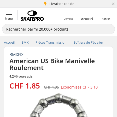
×
+5 mio de clients
Livraison rapide
Menu
Compte
Enregistré
Panier
Accueil
BMX
Pièces Transmission
Boîtiers de Pédalier
BMXFIX
American US Bike Manivelle
Roulement
4.2
//
6 votre avis
CHF 1.85
CHF 4.95
Economisez
CHF 3.10