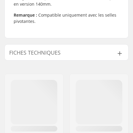
en version 140mm.
Remarque :
Compatible uniquement avec les selles
pivotantes.
FICHES TECHNIQUES
Selle:
Pivotal
Longueur Tige de
140mm
selle:
Diamètre de la tige
25.4mm
de selle BMX:
Poids:
99g