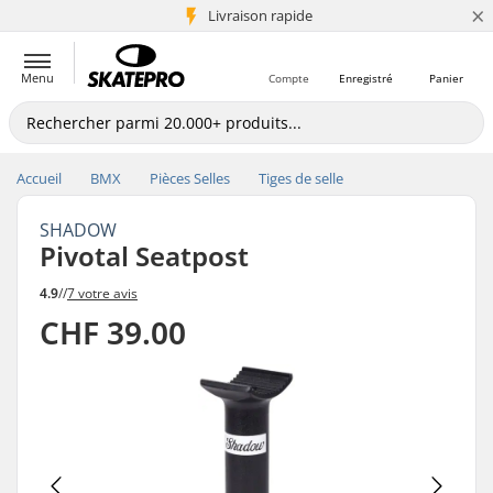
×
+5 mio de clients
Livraison rapide
Menu
Compte
Enregistré
Panier
Accueil
BMX
Pièces Selles
Tiges de selle
SHADOW
Pivotal Seatpost
4.9
//
7 votre avis
CHF 39.00