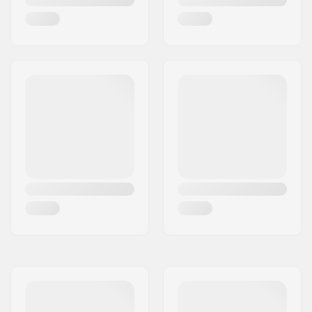
Fermeture:
Laçage
Précision des
ABEC-7
roulements:
Largeur du noyau:
20.6mm
Longueur de l'essieu:
32.3mm
Dureté des roues:
82A
Matériel de la Botte:
PVC
Matériel Chausson:
Mesh
Cuff:
Haut support latéral
Frein:
Oui
Poids maximum de
100 kg
l'utilisateur:
Recommandé pour:
Artistic skating