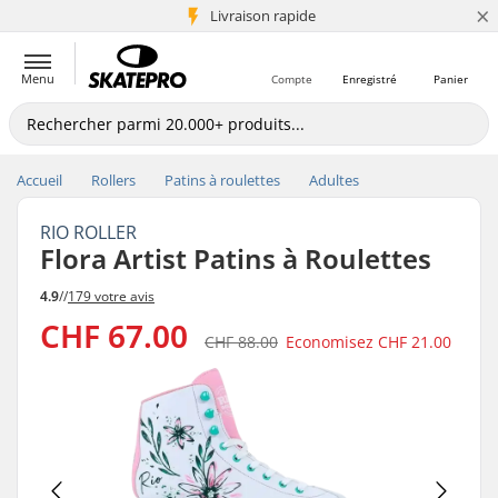
×
+5 mio de clients
Livraison rapide
Menu
Compte
Enregistré
Panier
Accueil
Rollers
Patins à roulettes
Adultes
RIO ROLLER
Flora Artist Patins à Roulettes
4.9
//
179 votre avis
CHF 67.00
CHF 88.00
Economisez
CHF 21.00