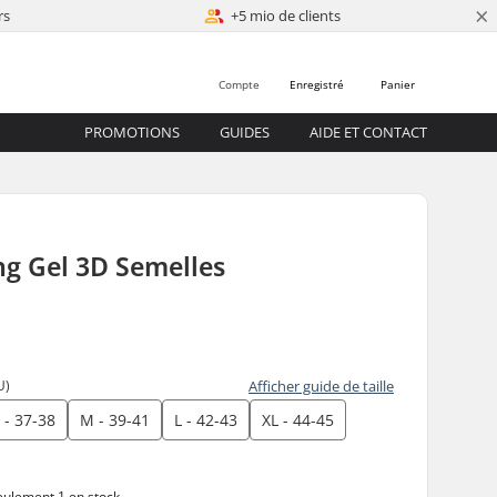
×
rs
+5 mio de clients
Compte
Enregistré
Panier
PROMOTIONS
GUIDES
AIDE ET CONTACT
g Gel 3D Semelles
0
U)
Afficher guide de taille
 - 37-38
M - 39-41
L - 42-43
XL - 44-45
ulement 1 en stock