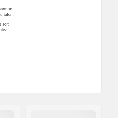
sant un
u talon.
 soit
niez