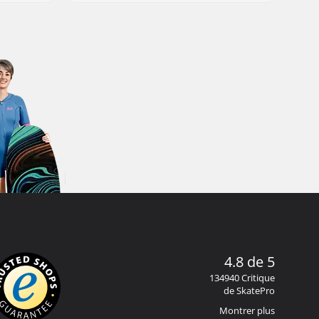
4.8 de 5
134940 Critique
de SkatePro
Montrer plus