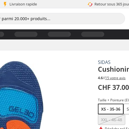
Livraison rapide
Retour sous 365 jou
SIDAS
Cushionin
4.6
//
15 votre avis
CHF 37.0
Taille + Pointure (E
XS - 35-36
S
XXL - 46-48
Dépêche toi!
Se