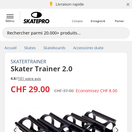
×
+5 mio de clients
Livraison rapide
Menu
Compte
Enregistré
Panier
Accueil
Skates
Skateboards
Accessoires skate
SKATERTRAINER
Skater Trainer 2.0
4.8
//
101 votre avis
CHF 29.00
CHF 37.00
Economisez
CHF 8.00