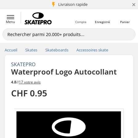
×
+5 mio de clients
Livraison rapide
Menu
Compte
Enregistré
Panier
Accueil
Skates
Skateboards
Accessoires skate
SKATEPRO
Waterproof Logo Autocollant
4.8
//
17 votre avis
CHF 0.95