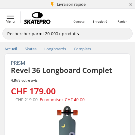
×
+5 mio de clients
Livraison rapide
Menu
Compte
Enregistré
Panier
Accueil
Skates
Longboards
Complets
PRISM
Revel 36 Longboard Complet
4.8
//
8 votre avis
CHF 179.00
CHF 219.00
Economisez
CHF 40.00