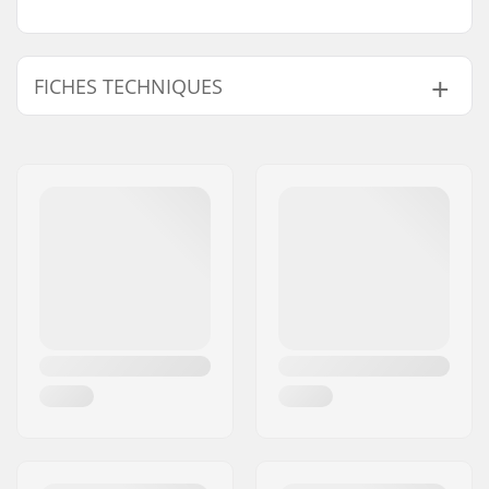
FICHES TECHNIQUES
Largeur:
9.25" (23.5cm)
Longeur du deck:
36" (91.4cm)
Empattement:
26.5" (67.3cm)
Matériel du deck:
Érable, 6 plis
Matériau
Bambou, 1 couche
supplémentaire:
Design du deck:
Twin tip, Coupé
Griptape:
Pré-appliqué
Type de truck:
Kingpin inversé,
Standard hanger,
Drop through
Largeur du Hanger:
180mm (7")