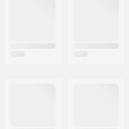
Largeur de l'axe:
10"
Degré du hanger:
50°
Cushioning:
90A
Diamètre des roues:
69mm
Dureté des roues:
78A
Matériel de la roue:
PU casted
Précision des
ABEC-7
roulements:
Concave:
Bas
Niveau:
Débutant
,
Intermédiaire
,
Avancé
Style de ride:
Freeride,
Cruise
,
Carving